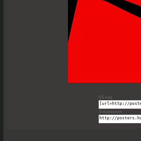
ББ-код
Зображення