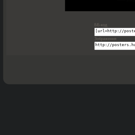
ББ-код
Зображення