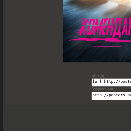
ББ-код
Зображення