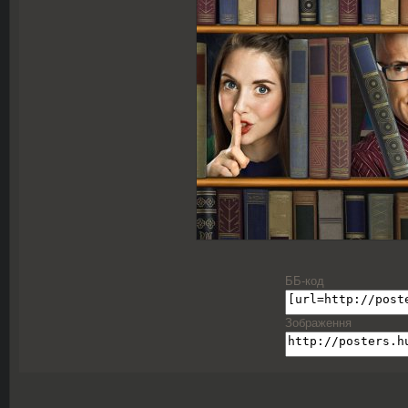
ББ-код
Зображення