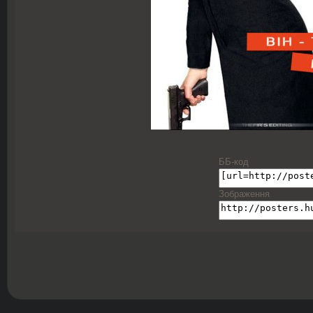
ББ-код
Зображення