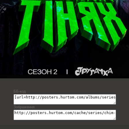
ББ-код
Зображення