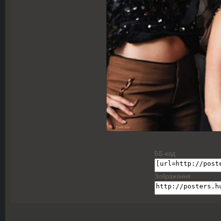
ББ-код
Зображення