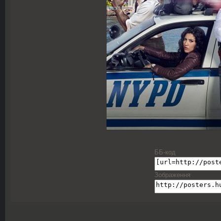
ББ-код
Зображення