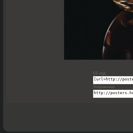
ББ-код
Зображення