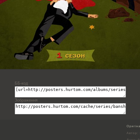
ББ-код
Зображення
Оригін
Автор:
Дата:
0