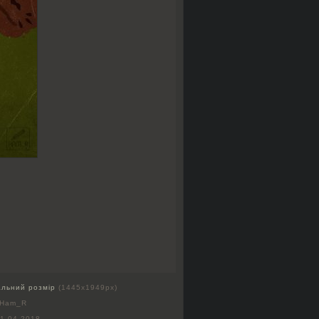
альний розмір
(1445x1949px)
 Ham_R
1.04.2018