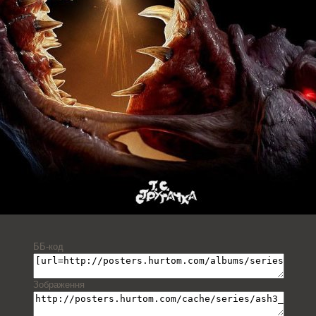
ББ-код
Зображення