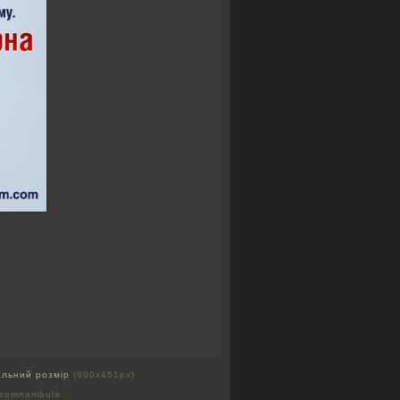
альний розмір
(800x451px)
 somnambula