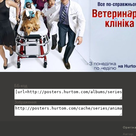
ББ-код
Зображення
Оригін
Автор: