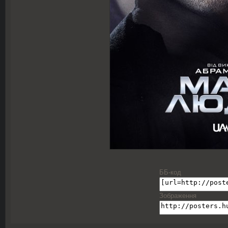
ББ-код
Зображення