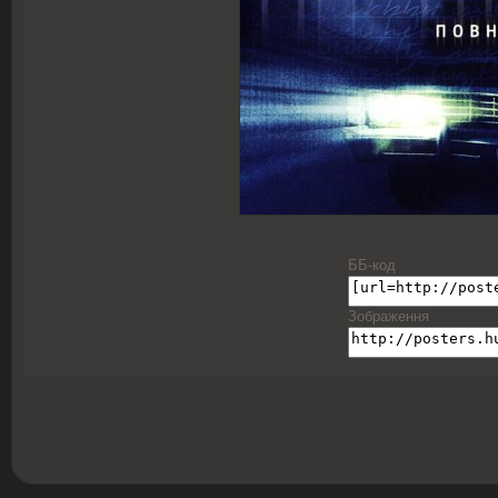
ББ-код
Зображення