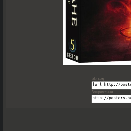
ББ-код
Зображення