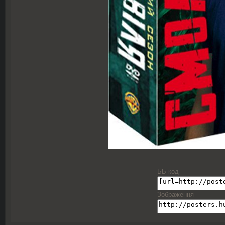
ББ-код
Зображення