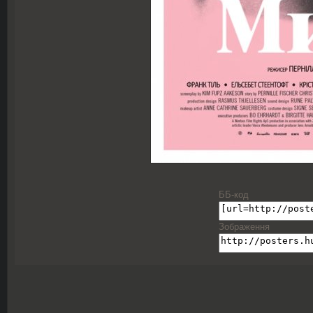
ББ-код
Зображення