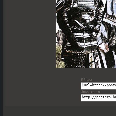
ББ-код
Зображення