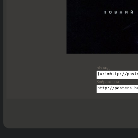
ББ-код
Зображення