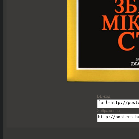
ББ-код
Зображення