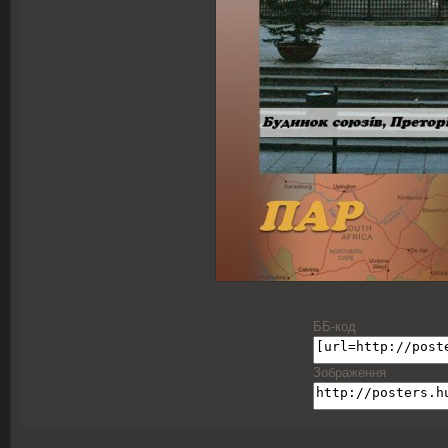
ББ-код
Зображення