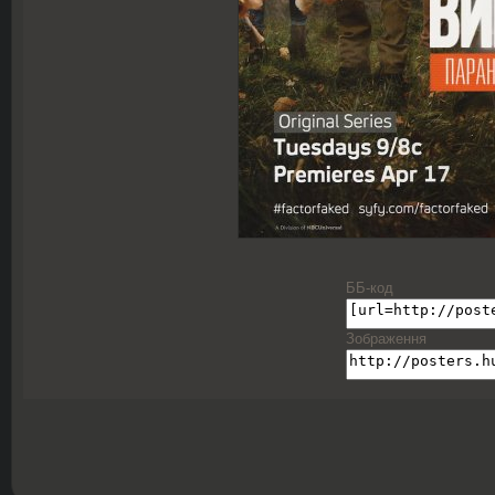
ББ-код
Зображення