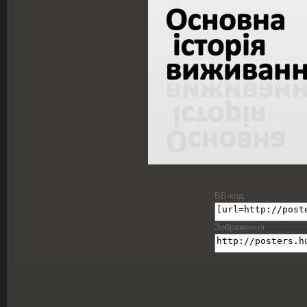
ББ-код
Зображення