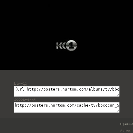
ББ-код
Зображення
Оригін
Автор: