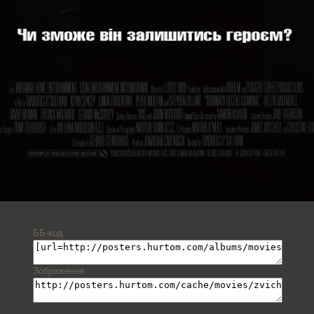
ББ-код
Зображення