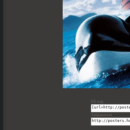
ББ-код
Зображення