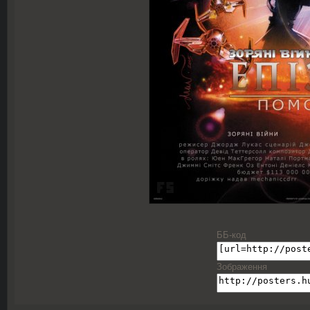
ББ-код
Зображення