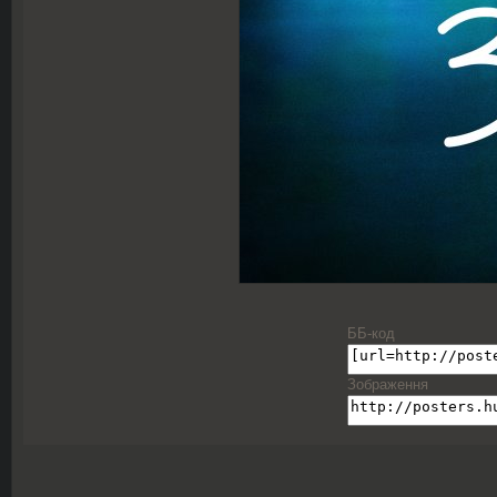
ББ-код
Зображення