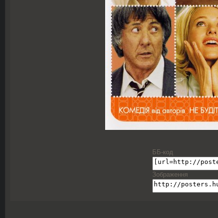
ББ-код
Зображення