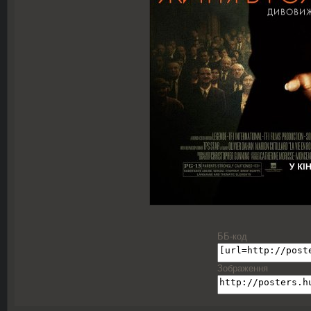
ББ-код
Зображення