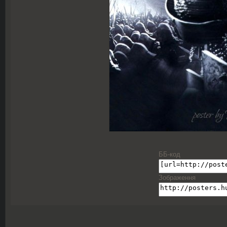
ББ-код
Зображення