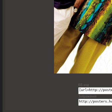
ББ-код
Зображення