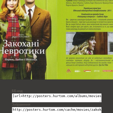
ББ-код
Зображення