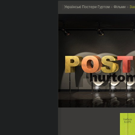
Українські Постери Гуртом
»
Фільми
»
За