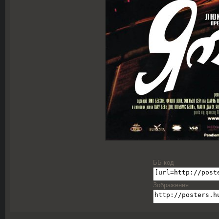
ББ-код
Зображення