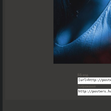
ББ-код
Зображення