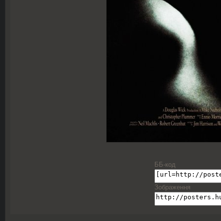
ББ-код
Зображення