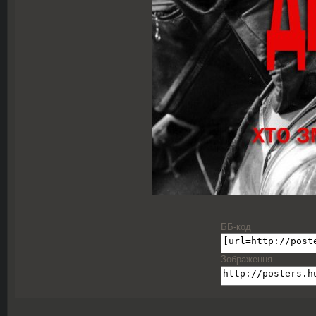
ББ-код
Зображення