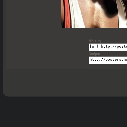
ББ-код
Зображення