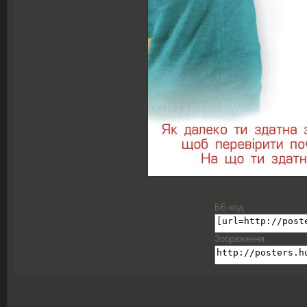
ББ-код
Зображення