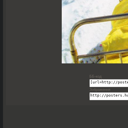
ББ-код
Зображення