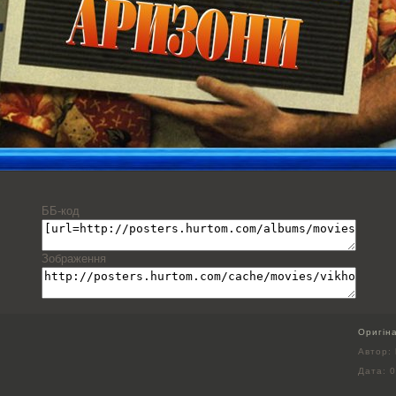
ББ-код
Зображення
Оригін
Автор: 
Дата:
0