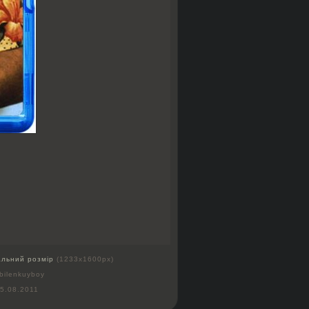
альний розмір
(1233x1600px)
bilenkuyboy
5.08.2011