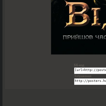
ББ-код
Зображення