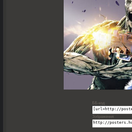
ББ-код
Зображення