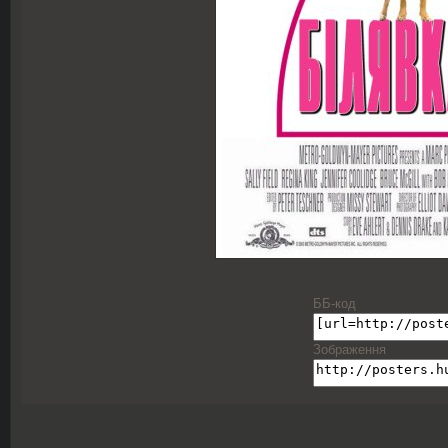
ББ-код
Зображення