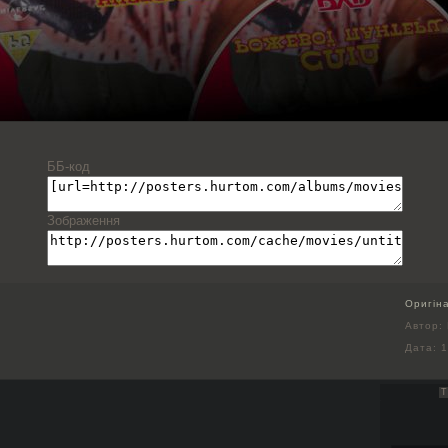
ББ-код
Зображення
Оригін
Автор:
Дата:
1
Т