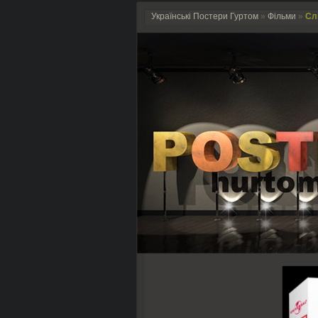
Українські Постери Гуртом
»
Фільми
»
Слі