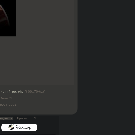
альний розмір
(600x700px)
 DemsOFF
8.04.2011
итульна
Про нас
Логін