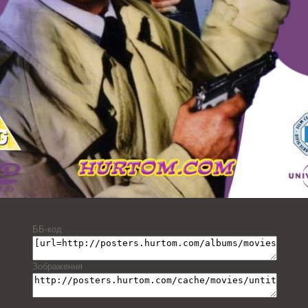
ББ-код
Зображення