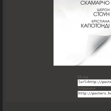
ББ-код
Зображення