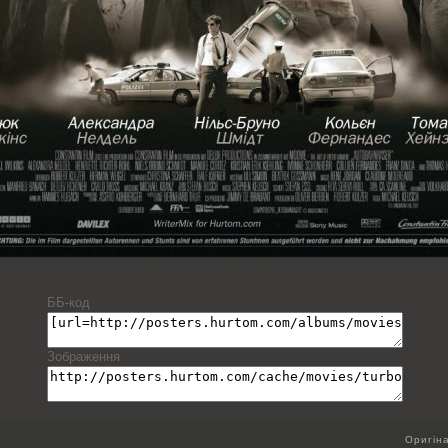
ББ-код
Зображення
Оригін