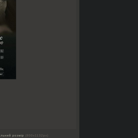
альний розмір
(800x1132px)