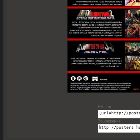
ББ-код
Зображення