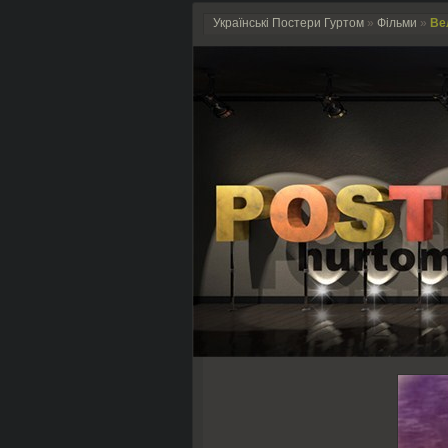
Українські Постери Гуртом
»
Фільми
»
Вел