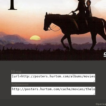
ББ-код
Зображення
Оригін