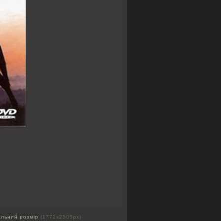
альний розмір
(1772x2505px)